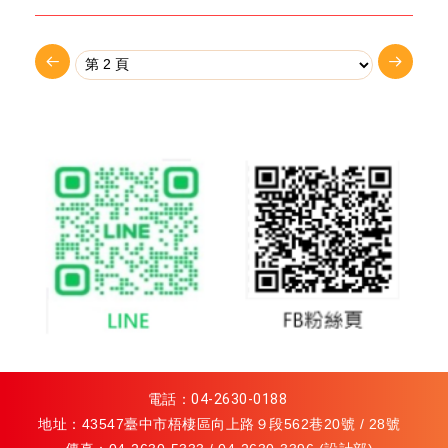
電話：
04-2630-0188
地址：43547臺中市梧棲區向上路９段562巷20號 / 28號