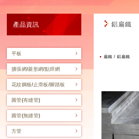
鋁扁鐵
產品資訊
平板
扁鐵
鋁扁鐵
擴張網/菱形網/點焊網
花紋鋼板/止滑板/腳踏板
圓管(有縫管)
圓管(無縫管)
方管