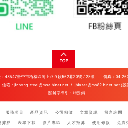
：43547臺中市梧棲區向上路９段562巷20號 / 28號
傳真：04-2630
信箱：
jinhong.steel@msa.hinet.net
/
jhlaser@ms82.hinet.net
(設
關鍵字導引：
特殊鋼
服務項目
產品資訊
公司相簿
文章資訊
留言詢問
務據點
表單下載
影片專區
人才招募
使用條款
免責