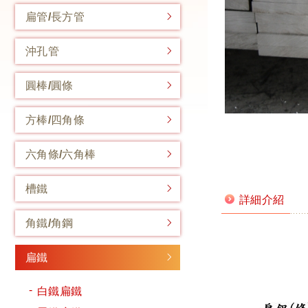
扁管/長方管
沖孔管
圓棒/圓條
方棒/四角條
六角條/六角棒
槽鐵
詳細介紹
角鐵/角鋼
扁鐵
白鐵扁鐵