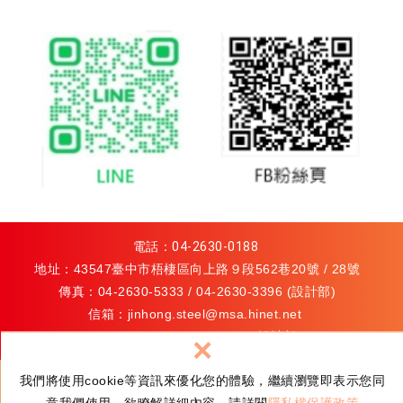
電話：
04-2630-0188
地址：43547臺中市梧棲區向上路９段562巷20號 / 28號
傳真：04-2630-5333 / 04-2630-3396 (設計部)
信箱：
jinhong.steel@msa.hinet.net
/
jhlaser@ms82.hinet.net
(設計部)
×
關鍵字導引：
特殊鋼
我們將使用cookie等資訊來優化您的體驗，繼續瀏覽即表示您同