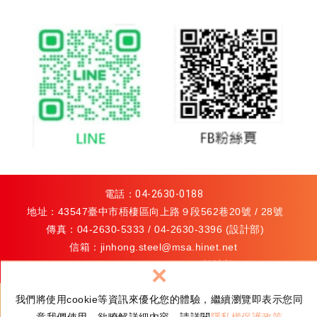
電話：
04-2630-0188
地址：43547臺中市梧棲區向上路９段562巷20號 / 28號
傳真：04-2630-5333 / 04-2630-3396 (設計部)
信箱：
jinhong.steel@msa.hinet.net
/
jhlaser@ms82.hinet.net
(設計部)
×
關鍵字導引：
特殊鋼
我們將使用cookie等資訊來優化您的體驗，繼續瀏覽即表示您同