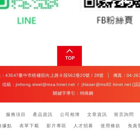
：43547臺中市梧棲區向上路９段562巷20號 / 28號
傳真：04-2630
信箱：
jinhong.steel@msa.hinet.net
/
jhlaser@ms82.hinet.net
(設
關鍵字導引：
特殊鋼
服務項目
產品資訊
公司相簿
文章資訊
留言詢問
務據點
表單下載
影片專區
人才招募
使用條款
免責