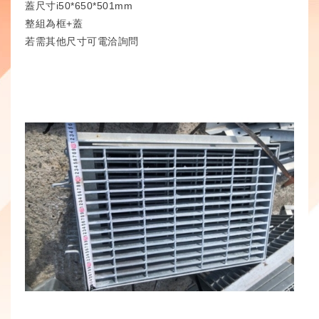
蓋尺寸i50*650*501mm
整組為框+蓋
若需其他尺寸可電洽詢問